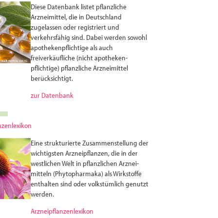
Diese Datenbank listet pflanzliche
Arzneimittel, die in Deutschland
zugelassen oder registriert und
verkehrsfähig sind. Dabei werden sowohl
apothekenpflichtige als auch
freiverkäufliche (nicht apotheken­
pflichtige) pflanzliche Arzneimittel
berücksichtigt.
zur Datenbank
nzenlexikon
Eine strukturierte Zusammenstellung der
wichtigsten Arznei­pflanzen, die in der
westlichen Welt in pflanzlichen Arznei­
mitteln (Phytopharmaka) als Wirkstoffe
enthalten sind oder volks­tümlich genutzt
werden.
Arzneipflanzenlexikon