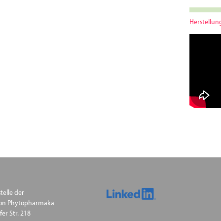
Herstellu
telle der
ion Phytopharmaka
fer Str. 218