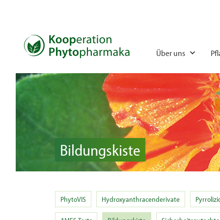
Über uns
Pf
Bildungskiste
PhytoVIS
Hydroxyanthracenderivate
Pyrroliz