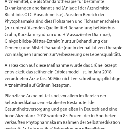
Arzneimittel, die als Standardtherapie für bestimmte
Erkrankungen anerkannt sind (Anlage I der Arzneimittel-
Richtlinie, OTC-Ausnahmeliste). Aus dem Bereich der
Phytopharmaka sind dies Flohsamen und Flohsamenschalen
(zur unterstützenden Quellmittel-Behandlung bei Morbus
Crohn, Kurzdarmsyndrom und HIV assoziierter Diarrhoe),
Ginkgo biloba-Blätter-Extrakt (nur zur Behandlung der
Demenz) und Mistel-Präparate (nur in der palliativen Therapie
von malignen Tumoren zur Verbesserung der Lebensqualität).
Als Reaktion auf diese Maßnahme wurde das Grüne Rezept
entwickelt, das seither ein Erfolgsmodell ist. Im Jahr 2018
verordneten Ärzte fast 50 Mio. nicht verschreibungspflichtige
Arzneimittel auf Grünen Rezepten.
Pflanzliche Arzneimittel sind, vor allem im Bereich der
Selbstmedikation, ein etablierter Bestandteil der
Gesundheitsversorgung und genießen in Deutschland eine
hohe Akzeptanz. 2018 wurden 85 Prozent der in Apotheken
verkauften Phytopharmaka im Rahmen der Selbstmedikation
verkauft. Auf die positive Wahrnehmung pflanzlicher